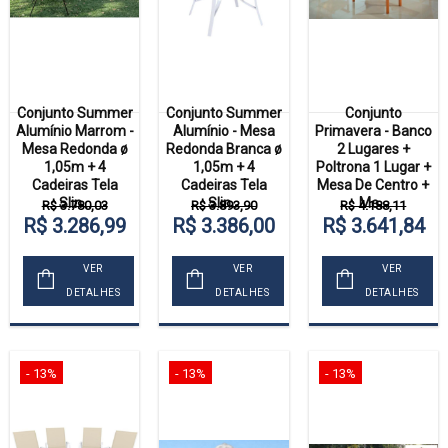
Conjunto Summer
Conjunto Summer
Conjunto
Alumínio Marrom -
Alumínio - Mesa
Primavera - Banco
Mesa Redonda ø
Redonda Branca ø
2 Lugares +
1,05m + 4
1,05m + 4
Poltrona 1 Lugar +
Cadeiras Tela
Cadeiras Tela
Mesa De Centro +
Slin...
Slin...
Me...
R$ 3.780,03
R$ 3.893,90
R$ 4.188,11
R$ 3.286,99
R$ 3.386,00
R$ 3.641,84
VER
VER
VER
DETALHES
DETALHES
DETALHES
- 13%
- 13%
- 13%