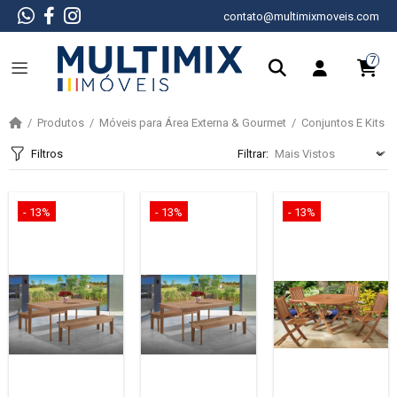
contato@multimixmoveis.com
7
Produtos
Móveis para Área Externa & Gourmet
Conjuntos E Kits
Filtros
Filtrar:
- 13%
- 13%
- 13%