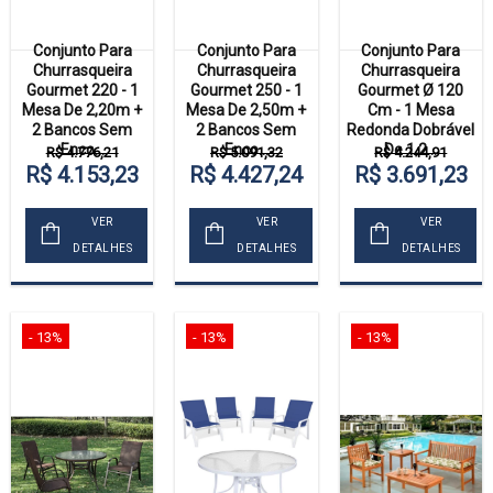
Conjunto Para
Conjunto Para
Conjunto Para
Churrasqueira
Churrasqueira
Churrasqueira
Gourmet 220 - 1
Gourmet 250 - 1
Gourmet Ø 120
Mesa De 2,20m +
Mesa De 2,50m +
Cm - 1 Mesa
2 Bancos Sem
2 Bancos Sem
Redonda Dobrável
Enco...
Enco...
De 1,2...
R$ 4.776,21
R$ 5.091,32
R$ 4.244,91
R$ 4.153,23
R$ 4.427,24
R$ 3.691,23
VER
VER
VER
DETALHES
DETALHES
DETALHES
- 13%
- 13%
- 13%