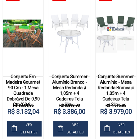
Conjunto Em
Conjunto Summer
Conjunto Summer
Madeira Gourmet
Alumínio Branco -
Alumínio - Mesa
90 Cm - 1 Mesa
Mesa Redonda ø
Redonda Branca ø
Quadrada
1,05m + 4
1,05m + 4
Dobrável De 0,90
Cadeiras Tela
Cadeiras Tela
Cm X 0,9...
Slin...
Slin...
R$ 3.601,85
R$ 3.893,90
R$ 4.575,85
R$ 3.132,04
R$ 3.386,00
R$ 3.979,00
VER
VER
VER
DETALHES
DETALHES
DETALHES