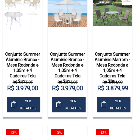
Conjunto Summer
Conjunto Summer
Conjunto Summer
Alumínio Branco -
Alumínio Branco -
Alumínio Marrom -
Mesa Redonda ø
Mesa Redonda ø
Mesa Redonda ø
1,05m + 4
1,05m + 4
1,05m + 4
Cadeiras Tela
Cadeiras Tela
Cadeiras Tela
Slin...
Slin...
Slin...
R$ 4.575,85
R$ 4.575,85
R$ 4.461,98
R$ 3.979,00
R$ 3.979,00
R$ 3.879,99
VER
VER
VER
DETALHES
DETALHES
DETALHES
- 13%
- 13%
- 13%