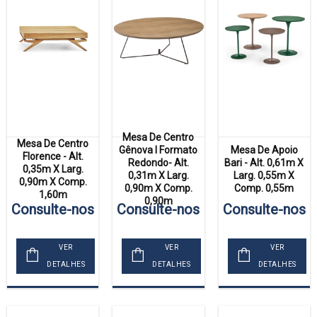
Mesa De Centro
Mesa De Centro
Gênova I Formato
Mesa De Apoio
Florence - Alt.
Redondo- Alt.
Bari - Alt. 0,61m X
0,35m X Larg.
0,31m X Larg.
Larg. 0,55m X
0,90m X Comp.
0,90m X Comp.
Comp. 0,55m
1,60m
0,90m
Consulte-nos
Consulte-nos
Consulte-nos
VER
VER
VER
DETALHES
DETALHES
DETALHES