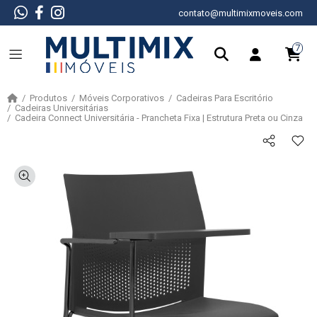
contato@multimixmoveis.com
7
Produtos
Móveis Corporativos
Cadeiras Para Escritório
Cadeiras Universitárias
Cadeira Connect Universitária - Prancheta Fixa | Estrutura Preta ou Cinza