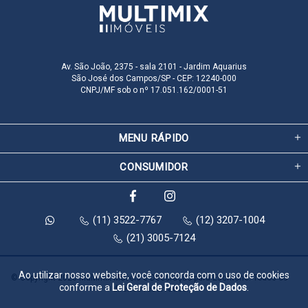
Av. São João, 2375 - sala 2101 - Jardim Aquarius
São José dos Campos/SP - CEP: 12240-000
CNPJ/MF sob o nº 17.051.162/0001-51
MENU RÁPIDO
CONSUMIDOR
(11) 3522-7767
(12) 3207-1004
(21) 3005-7124
Ao utilizar nosso website, você concorda com o uso de cookies
© Copyright 2026 Multimix Móveis e Decoração para Escritório. Todos os 
conforme a
Lei Geral de Proteção de Dados
.
direitos reservados.