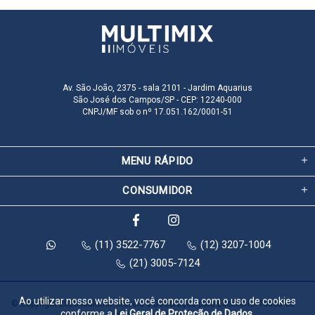
Av. São João, 2375 - sala 2101 - Jardim Aquarius
São José dos Campos/SP - CEP: 12240-000
CNPJ/MF sob o nº 17.051.162/0001-51
MENU RÁPIDO
CONSUMIDOR
(11) 3522-7767
(12) 3207-1004
(21) 3005-7124
Ao utilizar nosso website, você concorda com o uso de cookies
© Copyright 2026 Multimix Móveis e Decoração para Escritório. Todos os 
conforme a
Lei Geral de Proteção de Dados
.
direitos reservados.