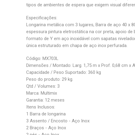
tipos de ambientes de espera que exigem visual difere
Especificações:
Longarina metálica com 3 lugares, Barra de aço 40 x
espessura pintura eletrostática na cor preta, apoio de 
formato de Y em aço inoxidável com sapatas nivelado
única estruturado em chapa de aço inox perfurada.
Código: MX703L
Dimensões / Montado: Larg. 1,75 m x Prof. 0,68 cm x Al
Capacidade / Peso Suportado: 360 kg
Peso do produto: 29 kg.
Qtd / Volumes: 3
Marca: Multimix
Garantia: 12 meses
Itens Inclusos:
1 Barra de longarina
3 Assento / Encosto - Aço Inox
2 Braços - Aço Inox
2 pés - Aço Inox