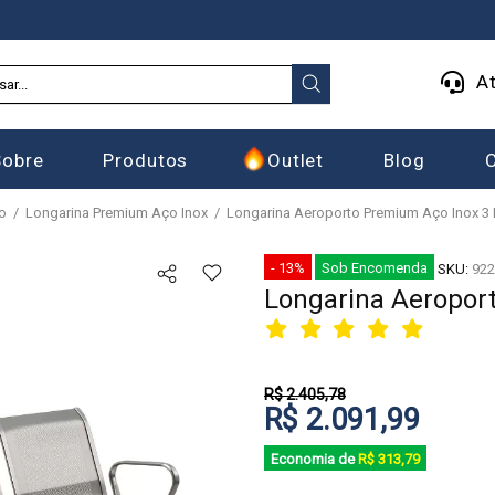
At
Sobre
Produtos
Outlet
Blog
o
Longarina Premium Aço Inox
Longarina Aeroporto Premium Aço Inox 3
- 13%
Sob Encomenda
SKU:
922
Longarina Aeropor
R$ 2.405,78
R$ 2.091,99
Economia de
R$ 313,79