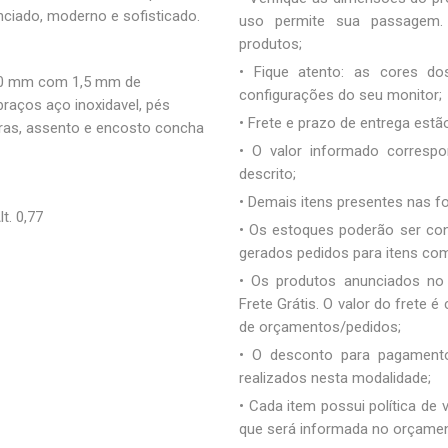
nciado, moderno e sofisticado.
uso permite sua passagem. 
produtos;
• Fique atento: as cores d
 80 mm com 1,5 mm de
configurações do seu monitor;
braços aço inoxidavel, pés
• Frete e prazo de entrega estão
ras, assento e encosto concha
• O valor informado correspo
descrito;
• Demais itens presentes nas 
t. 0,77
• Os estoques poderão ser co
gerados pedidos para itens co
• Os produtos anunciados no
Frete Grátis. O valor do frete
de orçamentos/pedidos;
• O desconto para pagamento
realizados nesta modalidade;
• Cada item possui política de
que será informada no orçamen