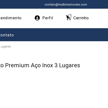
contato@multimixmoveis.com
7
Carrinho
endimento
Perfil
Contato
 Lugares
to Premium Aço Inox 3 Lugares