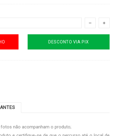
HO
DESCONTO VIA PIX
TANTES
s fotos não acompanham o produto;
oduto e certifique-se de que o percurso até o local de