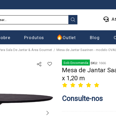
At
Sobre
Produtos
Outlet
Blog
ara Sala De Jantar & Área Gourmet
Mesa de Jantar Saarinen - modelo OVAL
Sob Encomenda
SKU:
1666
Mesa de Jantar Sa
x 1,20 m
Consulte-nos