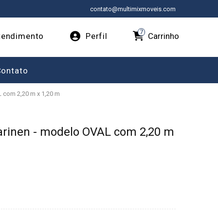
contato@multimixmoveis.com
7
Carrinho
endimento
Perfil
Contato
 com 2,20 m x 1,20 m
arinen - modelo OVAL com 2,20 m