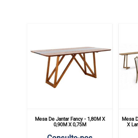
1,90M X
Mesa De Jantar Fancy - 1,80M X
Mesa De
0,90M X 0,75M
X La