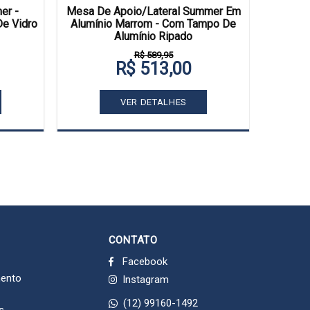
er -
Mesa De Apoio/Lateral Summer Em
Mesa D
De Vidro
Alumínio Marrom - Com Tampo De
Alumí
Alumínio Ripado
R$ 589,95
R$ 513,00
VER DETALHES
CONTATO
Facebook
mento
Instagram
(12) 99160-1492