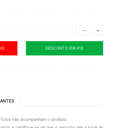
HO
DESCONTO VIA PIX
TANTES
s fotos não acompanham o produto;
oduto e certifique-se de que o percurso até o local de