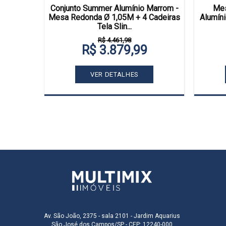
Alumínio
Conjunto Summer Alumínio Marrom -
Mes
m X Ø 50
Mesa Redonda Ø 1,05M + 4 Cadeiras
Alumín
Tela Slin...
R$ 4.461,98
R$ 3.879,99
VER DETALHES
Av. São João, 2375 - sala 2101 - Jardim Aquarius
São José dos Campos/SP - CEP: 12240-000