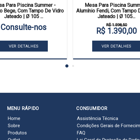
a Para Piscina Summer -
Mesa Para Piscina Summ
io Bege, Com Tampo De Vidro
Alumínio Fendi, Com Tampo 
Jateado | Ø 105 ...
Jateado | Ø 105...
R$ 1.598,50
Consulte-nos
R$ 1.390,00
VER DETALHES
VER DETALHES
MENU RÁPIDO
CONSUMIDOR
Home
Assistência Técnica
Sobre
Condições Gerais de Forneci
Produtos
FAQ