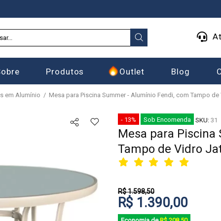
At
Sobre
Produtos
Outlet
Blog
s em Alumínio
Mesa para Piscina Summer - Alumínio Fendi, com Tampo de 
- 13%
Sob Encomenda
SKU:
31
Mesa para Piscina
Tampo de Vidro Ja
R$ 1.598,50
R$ 1.390,00
Economia de
R$ 208,50