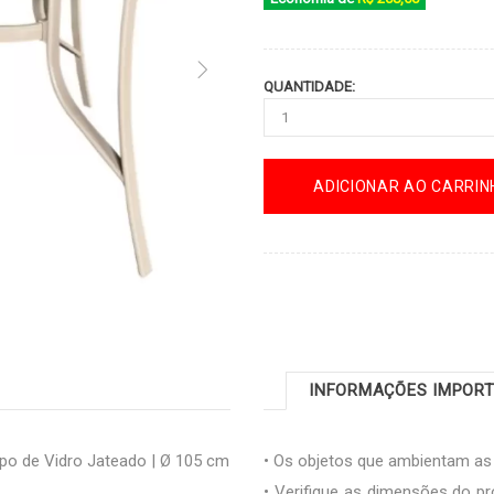
QUANTIDADE:
ADICIONAR AO CARRIN
INFORMAÇÕES IMPOR
po de Vidro Jateado | Ø 105 cm
• Os objetos que ambientam a
• Verifique as dimensões do pr