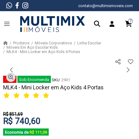
contato@multimixmoveis.com
7
Produtos
Móveis Corporativos
Linha Escolar
Móveis Em Aço Escolar Kids
MLK4 - Mini Locker em Aço Kids 4 Portas
- 13%
Sob Encomenda
SKU:
2901
MLK4 - Mini Locker em Aço Kids 4 Portas
R$ 851,69
R$ 740,60
Economia de
R$ 111,09