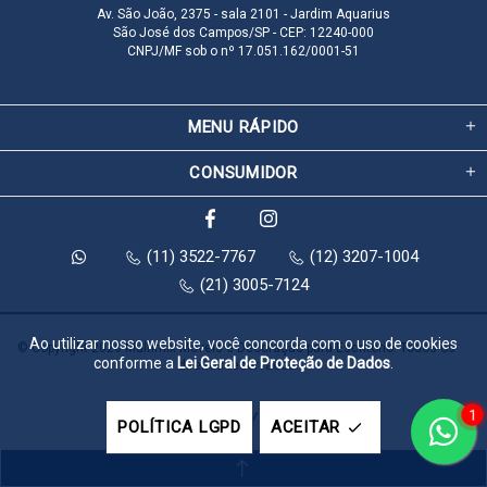
Av. São João, 2375 - sala 2101 - Jardim Aquarius
São José dos Campos/SP - CEP: 12240-000
CNPJ/MF sob o nº 17.051.162/0001-51
MENU RÁPIDO
CONSUMIDOR
(11) 3522-7767
(12) 3207-1004
(21) 3005-7124
Ao utilizar nosso website, você concorda com o uso de cookies
© Copyright 2026 Multimix Móveis e Decoração para Escritório. Todos os 
conforme a
Lei Geral de Proteção de Dados
.
direitos reservados.
1
Feito com
pela
POLÍTICA LGPD
ACEITAR