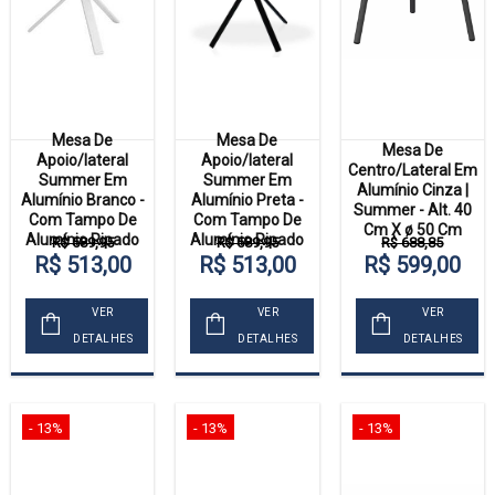
Mesa De
Mesa De
Mesa De
Apoio/lateral
Apoio/lateral
Centro/Lateral Em
Summer Em
Summer Em
Alumínio Cinza |
Alumínio Branco -
Alumínio Preta -
Summer - Alt. 40
Com Tampo De
Com Tampo De
Cm X ø 50 Cm
Alumínio Ripado
Alumínio Ripado
R$ 589,95
R$ 589,95
R$ 688,85
R$ 513,00
R$ 513,00
R$ 599,00
VER
VER
VER
DETALHES
DETALHES
DETALHES
- 13%
- 13%
- 13%