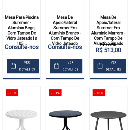
Mesa Para Piscina
Mesa De
Mesa De
Summer -
Apoio/lateral
Apoio/lateral
Alumínio Bege,
Summer Em
Summer Em
Com Tampo De
Alumínio Branco -
Alumínio Marrom -
Vidro Jateado | ø
Com Tampo De
Com Tampo De
105 ...
Vidro Jateado
Alumínio Ripado
R$ 589,95
Consulte-nos
Consulte-nos
R$ 513,00
VER
VER
VER
DETALHES
DETALHES
DETALHES
- 13%
- 13%
- 13%