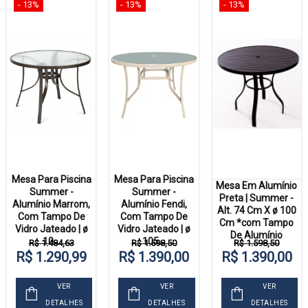
- 13%
- 13%
- 13%
Mesa Para Piscina
Mesa Para Piscina
Mesa Em Alumínio
Summer -
Summer -
Preta | Summer -
Alumínio Marrom,
Alumínio Fendi,
Alt. 74 Cm X ø 100
Com Tampo De
Com Tampo De
Cm *com Tampo
Vidro Jateado | ø
Vidro Jateado | ø
De Alumínio
10...
105...
R$ 1.484,63
R$ 1.598,50
R$ 1.598,50
R$ 1.290,99
R$ 1.390,00
R$ 1.390,00
VER
VER
VER
DETALHES
DETALHES
DETALHES