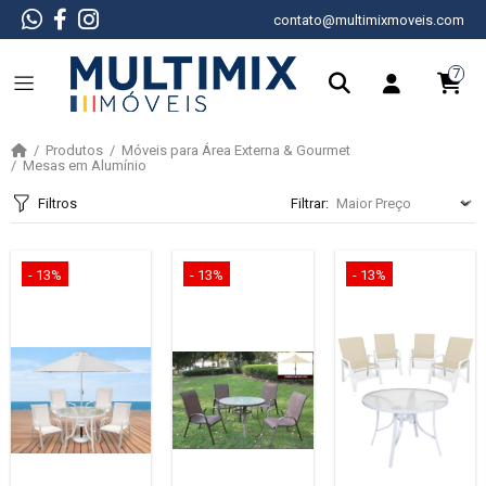
contato@multimixmoveis.com
7
Produtos
Móveis para Área Externa & Gourmet
Mesas em Alumínio
Filtros
Filtrar:
- 13%
- 13%
- 13%