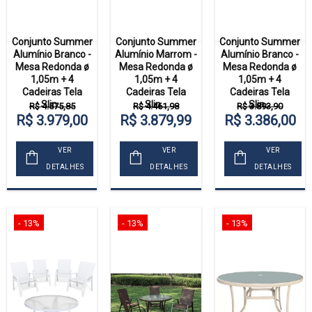
Conjunto Summer
Conjunto Summer
Conjunto Summer
Alumínio Branco -
Alumínio Marrom -
Alumínio Branco -
Mesa Redonda ø
Mesa Redonda ø
Mesa Redonda ø
1,05m + 4
1,05m + 4
1,05m + 4
Cadeiras Tela
Cadeiras Tela
Cadeiras Tela
Slin...
Slin...
Slin...
R$ 4.575,85
R$ 4.461,98
R$ 3.893,90
R$ 3.979,00
R$ 3.879,99
R$ 3.386,00
VER
VER
VER
DETALHES
DETALHES
DETALHES
- 13%
- 13%
- 13%