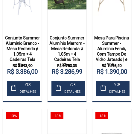
Conjunto Summer
Conjunto Summer
Mesa Para Piscina
Alumínio Branco -
Alumínio Marrom -
Summer -
Mesa Redonda ø
Mesa Redonda ø
Alumínio Fendi,
1,05m + 4
1,05m + 4
Com Tampo De
Cadeiras Tela
Cadeiras Tela
Vidro Jateado | ø
Slin...
Slin...
105...
R$ 3.893,90
R$ 3.780,03
R$ 1.598,50
R$ 3.386,00
R$ 3.286,99
R$ 1.390,00
VER
VER
VER
DETALHES
DETALHES
DETALHES
- 13%
- 13%
- 13%