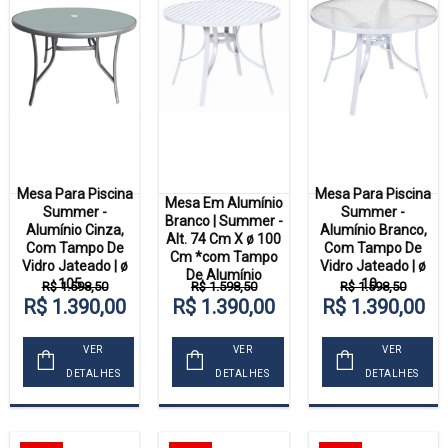
Mesa Para Piscina
Mesa Para Piscina
Mesa Em Alumínio
Summer -
Summer -
Branco | Summer -
Alumínio Cinza,
Alumínio Branco,
Alt. 74 Cm X ø 100
Com Tampo De
Com Tampo De
Cm *com Tampo
Vidro Jateado | ø
Vidro Jateado | ø
De Alumínio
105...
10...
R$ 1.598,50
R$ 1.598,50
R$ 1.598,50
R$ 1.390,00
R$ 1.390,00
R$ 1.390,00
VER
VER
VER
DETALHES
DETALHES
DETALHES