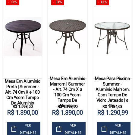
- 13%
- 13%
- 13%
Mesa Em Alumínio
Mesa Para Piscina
Mesa Em Alumínio
Marrom | Summer
Summer -
Preta | Summer -
- Alt. 74 Cm X ø
Alumínio Marrom,
Alt. 74 Cm X ø 100
100 Cm *com
Com Tampo De
Cm *com Tampo
Tampo De
Vidro Jateado | ø
De Alumínio
Alumínio
10...
R$ 1.598,50
R$ 1.598,50
R$ 1.484,63
R$ 1.390,00
R$ 1.390,00
R$ 1.290,99
VER
VER
VER
DETALHES
DETALHES
DETALHES