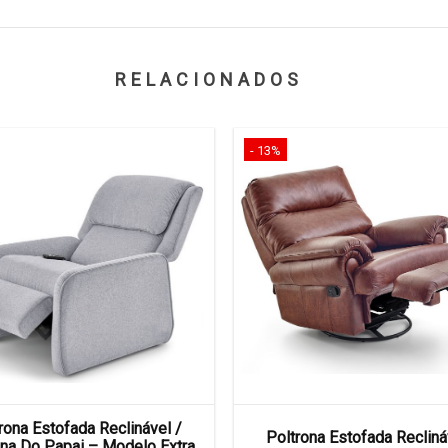
RELACIONADOS
- 13%
rona Estofada Reclinável /
Poltrona Estofada Recliná
ona Do Papai – Modelo Extra