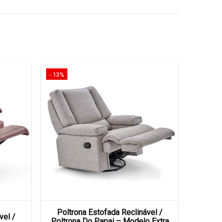
- 13%
- 13%
Poltrona Estofada Reclinável /
Poltr
vel /
Poltrona Do Papai – Modelo Extra
Poltro