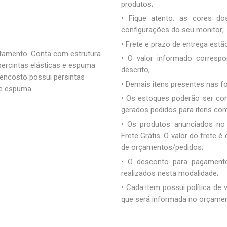
produtos;
• Fique atento: as cores d
configurações do seu monitor;
• Frete e prazo de entrega estão
stamento. Conta com estrutura
• O valor informado correspo
 percintas elásticas e espuma
descrito;
encosto possui persintas
• Demais itens presentes nas 
de espuma.
• Os estoques poderão ser co
gerados pedidos para itens co
• Os produtos anunciados no
Frete Grátis. O valor do frete
de orçamentos/pedidos;
• O desconto para pagamento
realizados nesta modalidade;
• Cada item possui política de
que será informada no orçamen