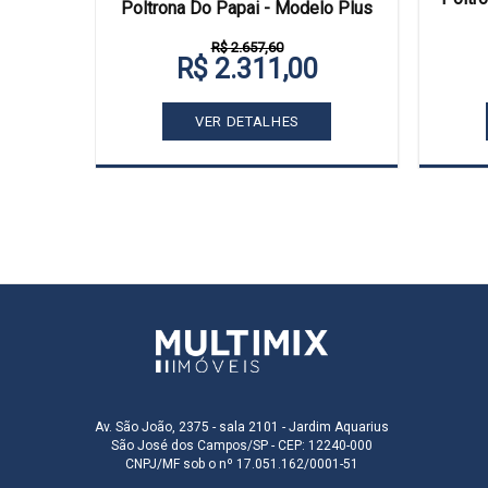
 Elegance
Poltrona Do Papai - Modelo Plus
R$ 2.657,60
R$ 2.311,00
VER DETALHES
Av. São João, 2375 - sala 2101 - Jardim Aquarius
São José dos Campos/SP - CEP: 12240-000
CNPJ/MF sob o nº 17.051.162/0001-51