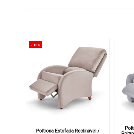
- 13%
Polt
ável /
Poltrona Estofada Reclinável /
Poltr