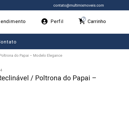
contato@multimixmoveis.com
7
Carrinho
endimento
Perfil
Contato
/ Poltrona do Papai – Modelo Elegance
4
eclinável / Poltrona do Papai –