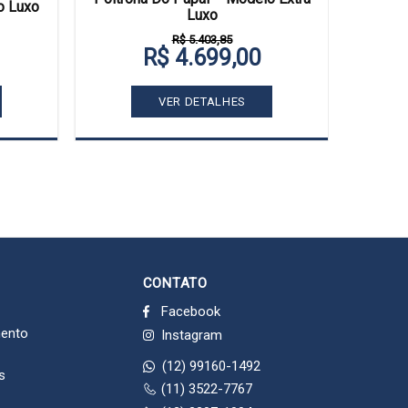
o Luxo
Luxo
R$ 5.403,85
R$ 4.699,00
VER DETALHES
CONTATO
Facebook
mento
Instagram
(12) 99160-1492
s
(11) 3522-7767