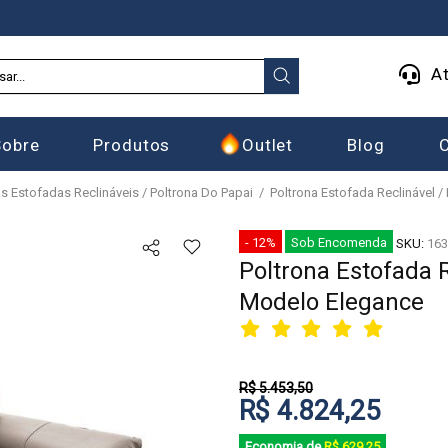
At
Sobre
Produtos
Outlet
Blog
as Estofadas Reclináveis / Poltrona Do Papai
Poltrona Estofada Reclinável 
- 12%
Sob Encomenda
SKU:
163
Poltrona Estofada R
Modelo Elegance
R$ 5.453,50
R$ 4.824,25
Economia de
R$ 629,25