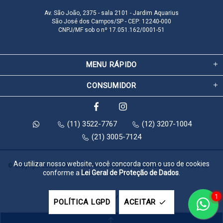
Av. São João, 2375 - sala 2101 - Jardim Aquarius
São José dos Campos/SP - CEP: 12240-000
CNPJ/MF sob o nº 17.051.162/0001-51
MENU RÁPIDO
CONSUMIDOR
(11) 3522-7767
(12) 3207-1004
(21) 3005-7124
Ao utilizar nosso website, você concorda com o uso de cookies
© Copyright 2026 Multimix Móveis e Decoração para Escritório. Todos os 
conforme a
Lei Geral de Proteção de Dados
.
direitos reservados.
1
Feito com
pela
POLÍTICA LGPD
ACEITAR