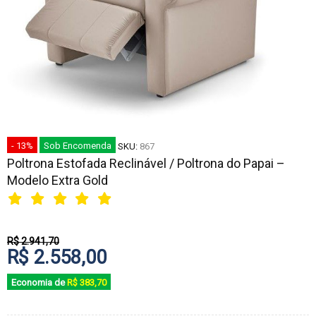
- 13%
Sob Encomenda
SKU:
867
Poltrona Estofada Reclinável / Poltrona do Papai –
Modelo Extra Gold
R$ 2.941,70
R$ 2.558,00
Economia de
R$ 383,70