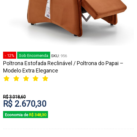
- 12%
Sob Encomenda
SKU:
956
Poltrona Estofada Reclinável / Poltrona do Papai –
Modelo Extra Elegance
R$ 3.018,60
R$ 2.670,30
Economia de
R$ 348,30