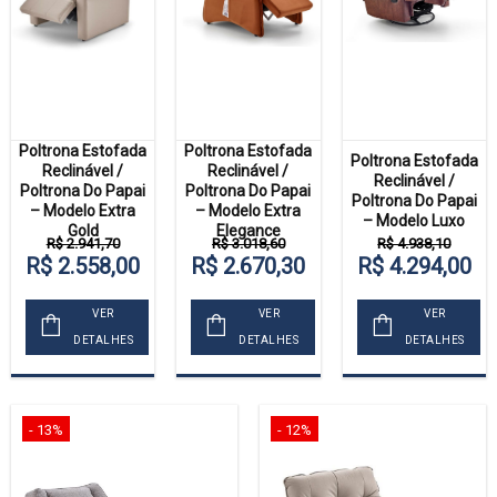
Poltrona Estofada
Poltrona Estofada
Poltrona Estofada
Reclinável /
Reclinável /
Reclinável /
Poltrona Do Papai
Poltrona Do Papai
Poltrona Do Papai
– Modelo Extra
– Modelo Extra
– Modelo Luxo
Gold
Elegance
R$ 2.941,70
R$ 3.018,60
R$ 4.938,10
R$ 2.558,00
R$ 2.670,30
R$ 4.294,00
VER
VER
VER
DETALHES
DETALHES
DETALHES
- 13%
- 12%